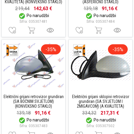
KVALITETA) (KONVEKSNO STAKLO)
(ASFERIČNO STAKLO)
219,44
142,63 €
139,18
91,16 €
Po narudžbi
Po narudžbi
Šifra: 035307481
Šifra: 035307484
-35%
-35%
Električni grijani retrovizor grundiran
Električni grijani sklopivi retrovizor
(SA BOČNIM SVJETLOM)
grundiran (SA SVJETLOM I
(KONVEKSNO STAKLO)
ŽMIGAVCOM) (A KVALITETA)
(ASFERIČNO STAKLO)
139,18
91,16 €
334,32
217,31 €
Po narudžbi
Po narudžbi
Šifra: 035307483
Šifra: 035307502