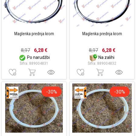
Maglenka prednja krom
Maglenka prednja krom
8,97
6,28 €
8,97
6,28 €
Po narudžbi
Na zalihi
Šifra: 889004831
Šifra: 889004832
-30%
-30%