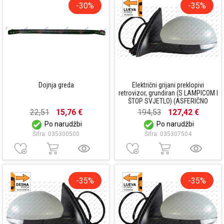
-30%
-35%
Dojnja greda
Električni grijani preklopivi
retrovizor, grundiran (S LAMPICOM I
ŠTOP SVJETLO) (ASFERIČNO
STAKLO)
22,51
15,76 €
194,53
127,42 €
Po narudžbi
Po narudžbi
Šifra: 035300500
Šifra: 035307504
-35%
-35%