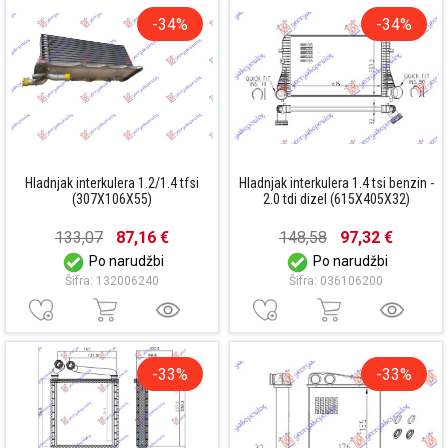
-34%
-34%
Hladnjak interkulera 1.2/1.4 tfsi
Hladnjak interkulera 1.4 tsi benzin -
(307X106X55)
2.0 tdi dizel (615X405X32)
133,07
87,16 €
148,58
97,32 €
Po narudžbi
Po narudžbi
Šifra: 132006240
Šifra: 036106200
-33%
-33%