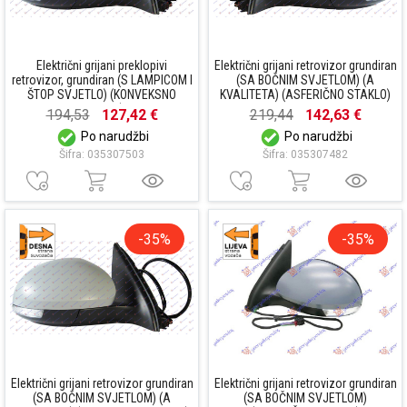
Električni grijani preklopivi
Električni grijani retrovizor grundiran
retrovizor, grundiran (S LAMPICOM I
(SA BOČNIM SVJETLOM) (A
ŠTOP SVJETLO) (KONVEKSNO
KVALITETA) (ASFERIČNO STAKLO)
STAKLO)
194,53
127,42 €
219,44
142,63 €
Po narudžbi
Po narudžbi
Šifra: 035307503
Šifra: 035307482
-35%
-35%
Električni grijani retrovizor grundiran
Električni grijani retrovizor grundiran
(SA BOČNIM SVJETLOM) (A
(SA BOČNIM SVJETLOM)