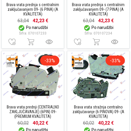
Brava vrata prednja s centralnim
Brava vrata prednja s centralnim
zaključavanjem 09- (6 PINA) (A
zaključavanjem 09- (7 PINA) (A
KVALITETA)
KVALITETA)
63,04
42,23 €
63,04
42,23 €
Po narudžbi
Po narudžbi
Šifra: 070107233
Šifra: 070107234
-33%
-33%
Brava vrata prednji (CENTRALNO
Brava vrata stražnja centralno
ZAKLJUČAVANJE) (6PIN) 09-
zaključavanje (6 PINOVA) 09- (A
(PREMIUM KVALITETA)
KVALITETA)
60,02
40,22 €
60,02
40,22 €
Po narudžbi
Po narudžbi