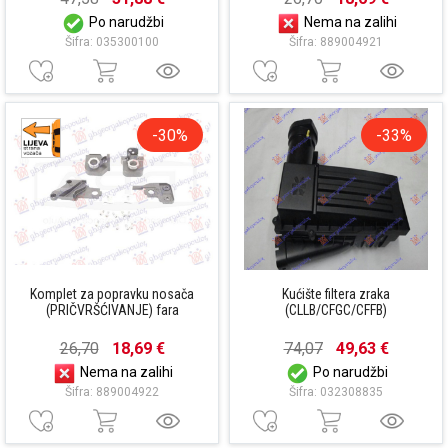
Po narudžbi
Nema na zalihi
Šifra: 035300100
Šifra: 889004921
-30%
-33%
Komplet za popravku nosača
Kućište filtera zraka
(PRIČVRŠĆIVANJE) fara
(CLLB/CFGC/CFFB)
26,70
18,69 €
74,07
49,63 €
Nema na zalihi
Po narudžbi
Šifra: 889004922
Šifra: 032308835