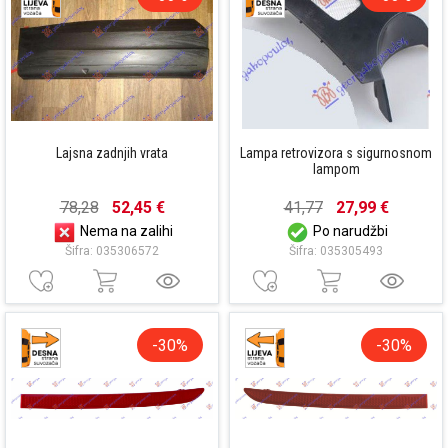
Lajsna zadnjih vrata
Lampa retrovizora s sigurnosnom
lampom
78,28
52,45 €
41,77
27,99 €
Nema na zalihi
Po narudžbi
Šifra: 035306572
Šifra: 035305493
-30%
-30%