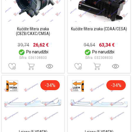
Kućište filtera zraka
Kućište filtera zraka (CDAA/CESA)
(CBZB/CAXC/CMSA)
39,74
26,62 €
94,54
63,34 €
Po narudžbi
Po narudžbi
Šifra: 036108800
Šifra: 032308830
-34%
-34%
Lajsna (5 VRATA)
Lajsna (5 VRATA)