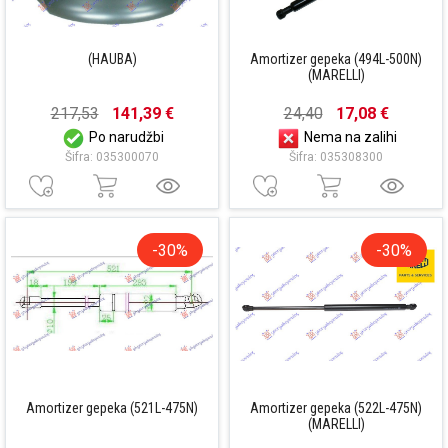
(HAUBA)
Amortizer gepeka (494L-500N)
(MARELLI)
217,53
141,39 €
24,40
17,08 €
Po narudžbi
Nema na zalihi
Šifra: 035300070
Šifra: 035308300
-30%
-30%
Amortizer gepeka (521L-475N)
Amortizer gepeka (522L-475N)
(MARELLI)