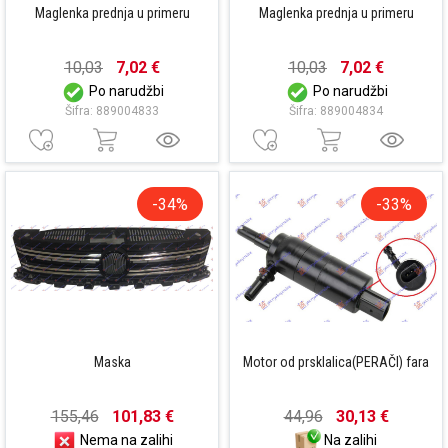
Maglenka prednja u primeru
Maglenka prednja u primeru
10,03
7,02 €
10,03
7,02 €
Po narudžbi
Po narudžbi
Šifra: 889004833
Šifra: 889004834
-34%
-33%
Maska
Motor od prsklalica(PERAČI) fara
155,46
101,83 €
44,96
30,13 €
Nema na zalihi
Na zalihi