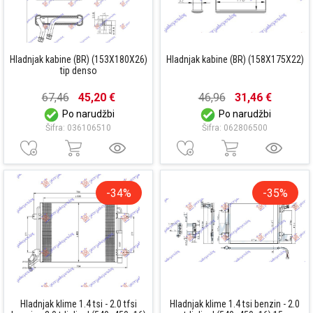
Hladnjak kabine (BR) (153X180X26)
Hladnjak kabine (BR) (158X175X22)
tip denso
67,46
45,20 €
46,96
31,46 €
Po narudžbi
Po narudžbi
Šifra: 036106510
Šifra: 062806500
-34%
-35%
Hladnjak klime 1.4 tsi - 2.0 tfsi
Hladnjak klime 1.4 tsi benzin - 2.0