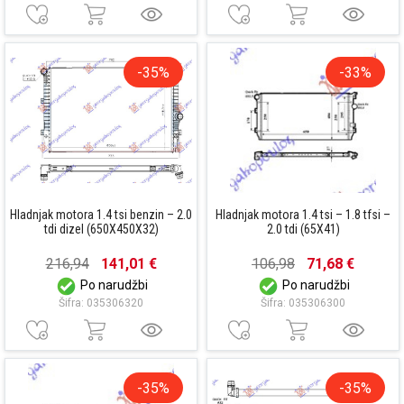
-35%
-33%
Hladnjak motora 1.4 tsi benzin – 2.0
Hladnjak motora 1.4 tsi – 1.8 tfsi –
tdi dizel (650X450X32)
2.0 tdi (65X41)
216,94
141,01 €
106,98
71,68 €
Po narudžbi
Po narudžbi
Šifra: 035306320
Šifra: 035306300
-35%
-35%