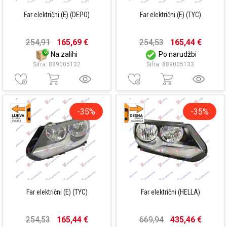
Far električni (E) (DEPO)
Far električni (E) (TYC)
254,91
165,69 €
254,53
165,44 €
Na zalihi
Po narudžbi
Šifra: 889005132
Šifra: 889005133
-35%
-35%
Far električni (E) (TYC)
Far električni (HELLA)
254,53
165,44 €
669,94
435,46 €