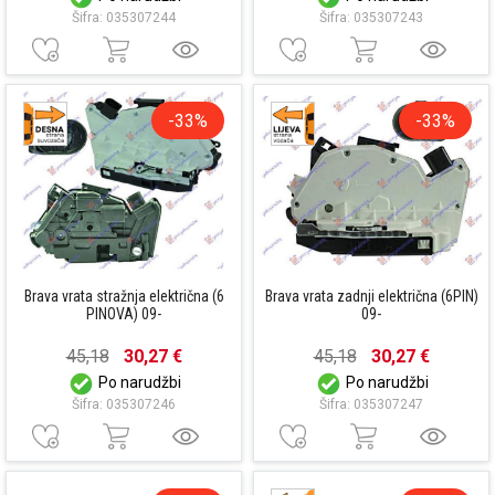
Šifra: 035307244
Šifra: 035307243
-33%
-33%
Brava vrata stražnja električna (6
Brava vrata zadnji električna (6PIN)
PINOVA) 09-
09-
45,18
30,27 €
45,18
30,27 €
Po narudžbi
Po narudžbi
Šifra: 035307246
Šifra: 035307247