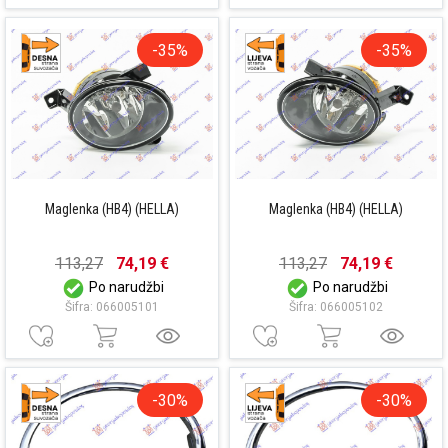
-35%
-35%
Maglenka (HB4) (HELLA)
Maglenka (HB4) (HELLA)
113,27
74,19 €
113,27
74,19 €
Po narudžbi
Po narudžbi
Šifra: 066005101
Šifra: 066005102
-30%
-30%