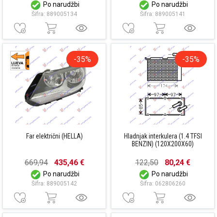
Po narudžbi
Po narudžbi
Šifra: 889005134
Šifra: 889005141
-35%
-35%
Far električni (HELLA)
Hladnjak interkulera (1.4 TFSI
BENZIN) (120X200X60)
669,94
435,46 €
122,50
80,24 €
Po narudžbi
Po narudžbi
Šifra: 889005142
Šifra: 062806260