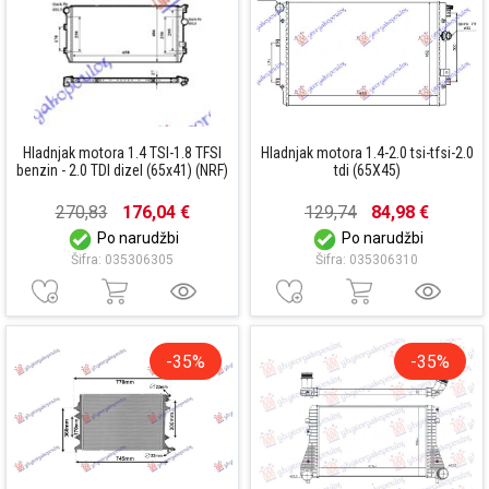
Hladnjak motora 1.4 TSI-1.8 TFSI
Hladnjak motora 1.4-2.0 tsi-tfsi-2.0
benzin - 2.0 TDI dizel (65x41) (NRF)
tdi (65X45)
270,83
176,04 €
129,74
84,98 €
Po narudžbi
Po narudžbi
Šifra: 035306305
Šifra: 035306310
-35%
-35%