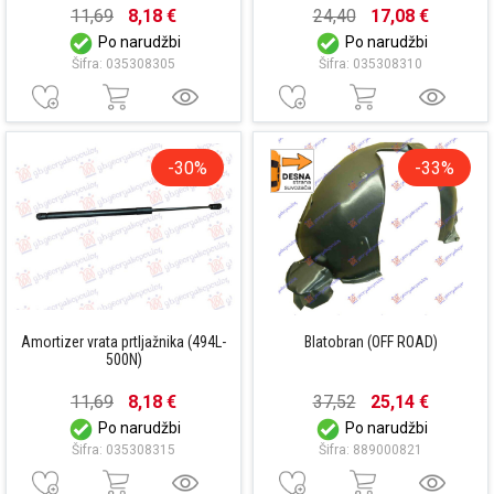
11,69
8,18 €
24,40
17,08 €
Po narudžbi
Po narudžbi
Šifra: 035308305
Šifra: 035308310
-30%
-33%
Amortizer vrata prtljažnika (494L-
Blatobran (OFF ROAD)
500N)
11,69
8,18 €
37,52
25,14 €
Po narudžbi
Po narudžbi
Šifra: 035308315
Šifra: 889000821