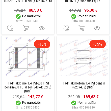
benzin - 2.0 tdi dizel (540×450×16)
tdi dizel (540×450×16) 15-
135,24
88,58 €
147,02
96,30 €
Po narudžbi
Po narudžbi
Šifra: 035306400
Šifra: 889006410
-35%
-35%
Hladnjak klime 1.4 TSI-2.0 TFSI
Hladnjak motora 1.4 TSI benzin
benzin-2.0 TDI dizel (540x450x16)
(626x408) (NRF)
(NRF)
219,64
142,77 €
261,05
169,68 €
Po narudžbi
Po narudžbi
Šifra: 035306405
Šifra: 035306330