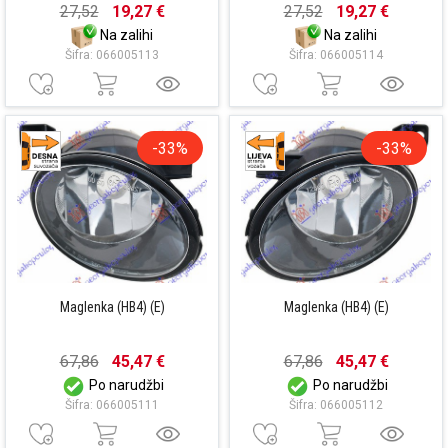
27,52
19,27 €
27,52
19,27 €
Na zalihi
Na zalihi
Šifra: 066005113
Šifra: 066005114
-33%
-33%
Maglenka (HB4) (E)
Maglenka (HB4) (E)
67,86
45,47 €
67,86
45,47 €
Po narudžbi
Po narudžbi
Šifra: 066005111
Šifra: 066005112