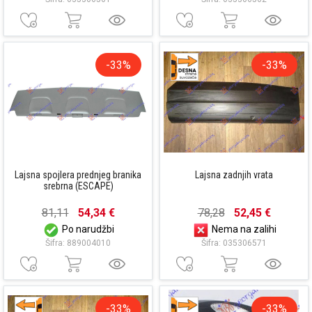
-33%
-33%
Lajsna spojlera prednjeg branika
Lajsna zadnjih vrata
srebrna (ESCAPE)
81,11
54,34 €
78,28
52,45 €
Po narudžbi
Nema na zalihi
Šifra: 889004010
Šifra: 035306571
-33%
-33%