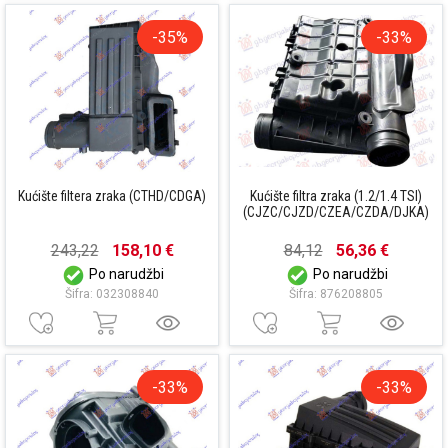
-35%
-33%
Kućište filtera zraka (CTHD/CDGA)
Kućište filtra zraka (1.2/1.4 TSI)
(CJZC/CJZD/CZEA/CZDA/DJKA)
243,22
158,10 €
84,12
56,36 €
Po narudžbi
Po narudžbi
Šifra: 032308840
Šifra: 876208805
-33%
-33%