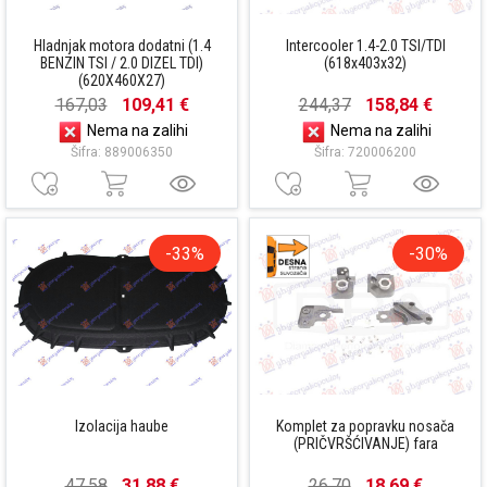
Hladnjak motora dodatni (1.4
Intercooler 1.4-2.0 TSI/TDI
BENZIN TSI / 2.0 DIZEL TDI)
(618x403x32)
(620X460X27)
167,03
109,41 €
244,37
158,84 €
Nema na zalihi
Nema na zalihi
Šifra: 889006350
Šifra: 720006200
-33%
-30%
Izolacija haube
Komplet za popravku nosača
(PRIČVRŠĆIVANJE) fara
47,58
31,88 €
26,70
18,69 €