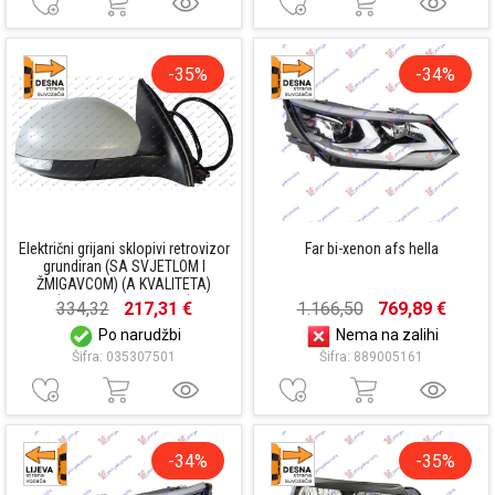
-35%
-34%
Električni grijani sklopivi retrovizor
Far bi-xenon afs hella
grundiran (SA SVJETLOM I
ŽMIGAVCOM) (A KVALITETA)
(KONVEKSNO STAKLO)
334,32
217,31 €
1.166,50
769,89 €
Po narudžbi
Nema na zalihi
Šifra: 035307501
Šifra: 889005161
-34%
-35%