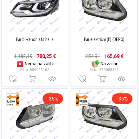
Far bi-xenon afs hella
Far električni (E) (DEPO)
1.182,19
780,25 €
254,91
165,69 €
Nema na zalihi
Na zalihi
Šifra: 889005162
Šifra: 889005131
-35%
-35%