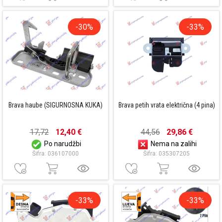
-30%
-33%
Brava haube (SIGURNOSNA KUKA)
Brava petih vrata električna (4 pina)
17,72
12,40 €
44,56
29,86 €
Po narudžbi
Nema na zalihi
Šifra: 036107000
Šifra: 035307205
-33%
-33%