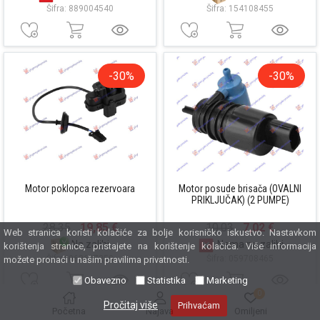
Šifra: 889004540
Šifra: 154108455
-30%
-30%
Motor poklopca rezervoara
Motor posude brisača (OVALNI
PRIKLJUČAK) (2 PUMPE)
28,35
19,85 €
10,03
7,02 €
Web stranica koristi kolačiće za bolje korisničko iskustvo. Nastavkom
Na zalihi
Nema na zalihi
korištenja stranice, pristajete na korištenje kolačića. Više informacija
Šifra: 062607250
Šifra: 059708465
možete pronaći u našim pravilima privatnosti.
Obavezno
Statistika
Marketing
0
Pročitaj više
Prihvaćam
Početna
Najava
Omiljeni