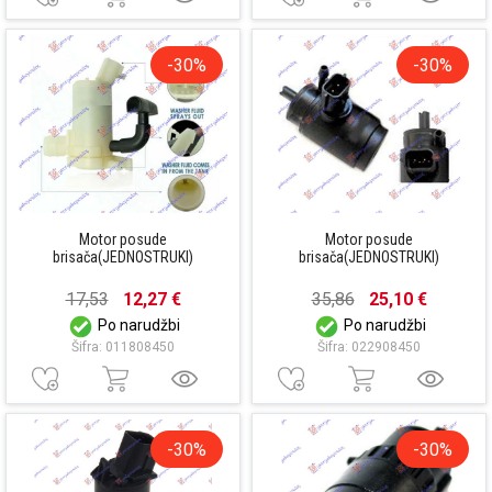
-30%
-30%
Motor posude
Motor posude
brisača(JEDNOSTRUKI)
brisača(JEDNOSTRUKI)
17,53
12,27 €
35,86
25,10 €
Po narudžbi
Po narudžbi
Šifra: 011808450
Šifra: 022908450
-30%
-30%