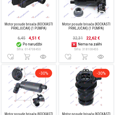
Motor posude brisača (KOCKASTI
Motor posude brisača (KOCKASTI
PRIKLJUČAK) (1 PUMPA)
PRIKLJUČAK) (1 PUMPA)
6,45
4,51 €
32,31
22,62 €
Po narudžbi
Nema na zalihi
Šifra: 014708450
Šifra: 318108455
-30%
-30%
Motor posude brisača (KOCKASTI
Motor posude brisača (KOCKASTI