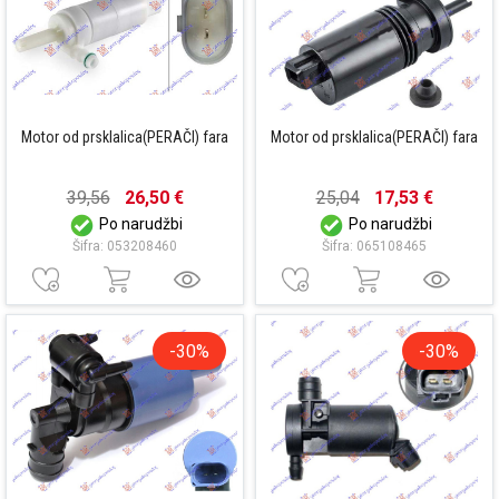
Motor od prsklalica(PERAČI) fara
Motor od prsklalica(PERAČI) fara
39,56
26,50 €
25,04
17,53 €
Po narudžbi
Po narudžbi
Šifra: 053208460
Šifra: 065108465
-30%
-30%