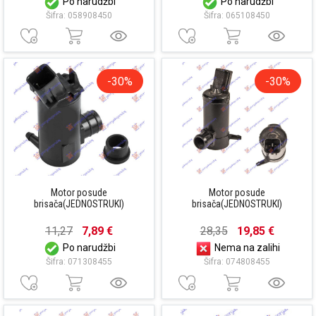
Po narudžbi
Po narudžbi
Šifra: 058908450
Šifra: 065108450
-30%
-30%
Motor posude
Motor posude
brisača(JEDNOSTRUKI)
brisača(JEDNOSTRUKI)
11,27
7,89 €
28,35
19,85 €
Po narudžbi
Nema na zalihi
Šifra: 071308455
Šifra: 074808455