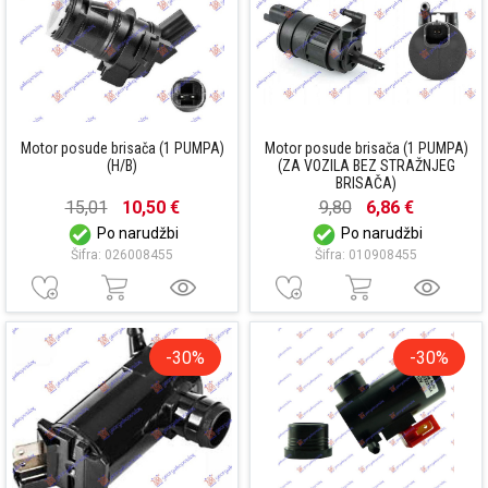
Motor posude brisača (1 PUMPA)
Motor posude brisača (1 PUMPA)
(H/B)
(ZA VOZILA BEZ STRAŽNJEG
BRISAČA)
15,01
10,50 €
9,80
6,86 €
Po narudžbi
Po narudžbi
Šifra: 026008455
Šifra: 010908455
-30%
-30%