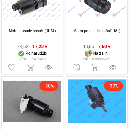
Motor posude brisača(DUAL)
Motor posude brisača(DUAL)
24,62
17,23 €
10,86
7,60 €
Po narudžbi
Na zalihi
Šifra: 036408450
Šifra: 036808470
-30%
-30%