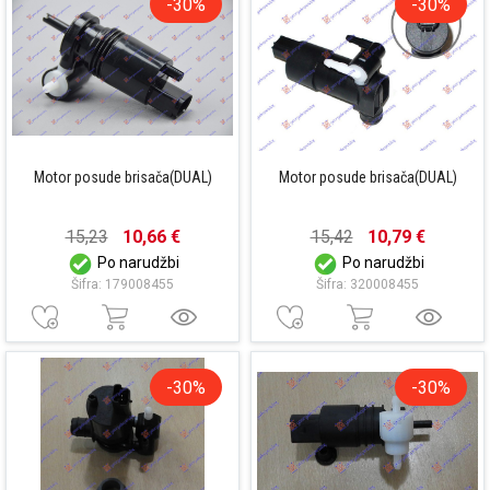
-30%
-30%
Motor posude brisača(DUAL)
Motor posude brisača(DUAL)
15,23
10,66 €
15,42
10,79 €
Po narudžbi
Po narudžbi
Šifra: 179008455
Šifra: 320008455
-30%
-30%