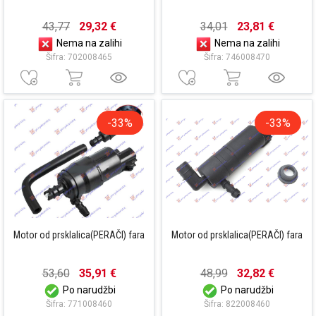
43,77
29,32 €
34,01
23,81 €
Nema na zalihi
Nema na zalihi
Šifra: 702008465
Šifra: 746008470
-33%
-33%
Motor od prsklalica(PERAČI) fara
Motor od prsklalica(PERAČI) fara
53,60
35,91 €
48,99
32,82 €
Po narudžbi
Po narudžbi
Šifra: 771008460
Šifra: 822008460