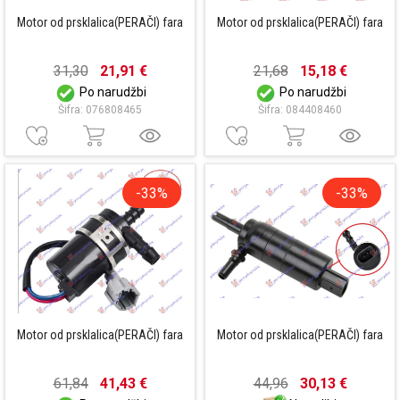
Motor od prsklalica(PERAČI) fara
Motor od prsklalica(PERAČI) fara
31,30
21,91 €
21,68
15,18 €
Po narudžbi
Po narudžbi
Šifra: 076808465
Šifra: 084408460
-33%
-33%
Motor od prsklalica(PERAČI) fara
Motor od prsklalica(PERAČI) fara
61,84
41,43 €
44,96
30,13 €