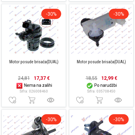
-30%
-30%
Motor posude brisača(DUAL)
Motor posude brisača(DUAL)
24,81
17,37 €
18,55
12,99 €
Nema na zalihi
Po narudžbi
Šifra: 026008460
Šifra: 035708450
-30%
-30%