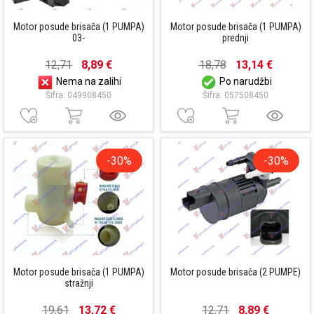
Motor posude brisača (1 PUMPA)
Motor posude brisača (1 PUMPA)
03-
prednji
12,71
8,89 €
18,78
13,14 €
Nema na zalihi
Po narudžbi
Šifra: 049908450
Šifra: 057508450
-30%
-30%
Motor posude brisača (1 PUMPA)
Motor posude brisača (2 PUMPE)
stražnji
19,61
13,72 €
12,71
8,89 €