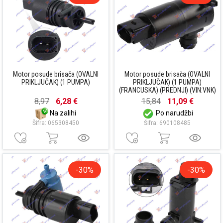
Motor posude brisača (OVALNI
Motor posude brisača (OVALNI
PRIKLJUČAK) (1 PUMPA)
PRIKLJUČAK) (1 PUMPA)
(FRANCUSKA) (PREDNJI) (VIN:VNK)
8,97
6,28 €
15,84
11,09 €
Na zalihi
Po narudžbi
Šifra: 065308450
Šifra: 690108485
-30%
-30%