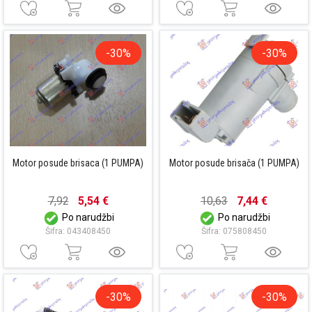
-30%
-30%
Motor posude brisaca (1 PUMPA)
Motor posude brisača (1 PUMPA)
7,92
5,54 €
10,63
7,44 €
Po narudžbi
Po narudžbi
Šifra: 043408450
Šifra: 075808450
-30%
-30%