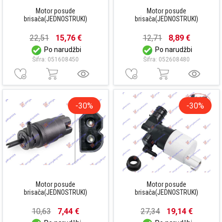
Motor posude
Motor posude
brisača(JEDNOSTRUKI)
brisača(JEDNOSTRUKI)
22,51
15,76 €
12,71
8,89 €
Po narudžbi
Po narudžbi
Šifra: 051608450
Šifra: 052608480
-30%
-30%
Motor posude
Motor posude
brisača(JEDNOSTRUKI)
brisača(JEDNOSTRUKI)
10,63
7,44 €
27,34
19,14 €