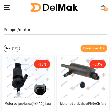
0
Pumpe /motori
Početna
Prikaži sve filtre
Sve
(111)
O Nama
Pitanja
-33%
-33%
Kontakt
Zamjena proizvoda
MY ACCOUNT
Motor od prsklalica(PERAČI) fara
Motor od prsklalica(PERAČI) fara