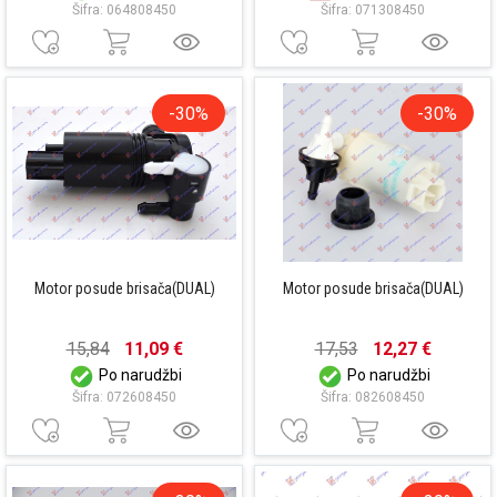
Šifra: 064808450
Šifra: 071308450
-30%
-30%
Motor posude brisača(DUAL)
Motor posude brisača(DUAL)
15,84
11,09 €
17,53
12,27 €
Po narudžbi
Po narudžbi
Šifra: 072608450
Šifra: 082608450