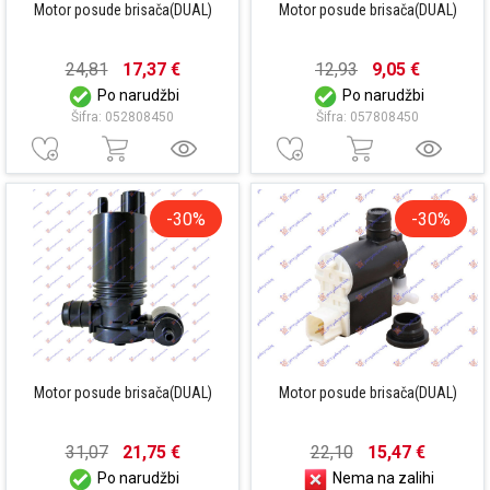
Motor posude brisača(DUAL)
Motor posude brisača(DUAL)
24,81
17,37 €
12,93
9,05 €
Po narudžbi
Po narudžbi
Šifra: 052808450
Šifra: 057808450
-30%
-30%
Motor posude brisača(DUAL)
Motor posude brisača(DUAL)
31,07
21,75 €
22,10
15,47 €
Po narudžbi
Nema na zalihi