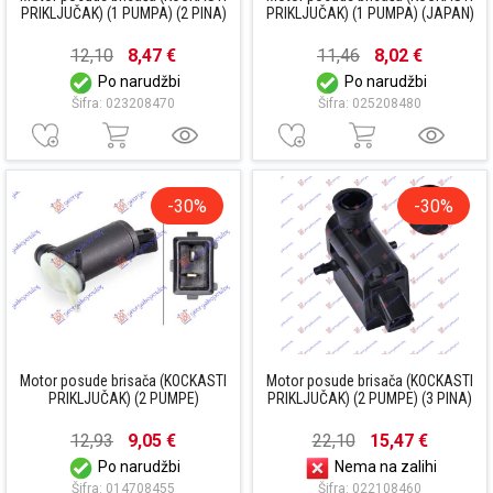
PRIKLJUČAK) (1 PUMPA) (2 PINA)
PRIKLJUČAK) (1 PUMPA) (JAPAN)
12,10
8,47 €
11,46
8,02 €
Po narudžbi
Po narudžbi
Šifra: 023208470
Šifra: 025208480
-30%
-30%
Motor posude brisača (KOCKASTI
Motor posude brisača (KOCKASTI
PRIKLJUČAK) (2 PUMPE)
PRIKLJUČAK) (2 PUMPE) (3 PINA)
12,93
9,05 €
22,10
15,47 €
Po narudžbi
Nema na zalihi
Šifra: 014708455
Šifra: 022108460