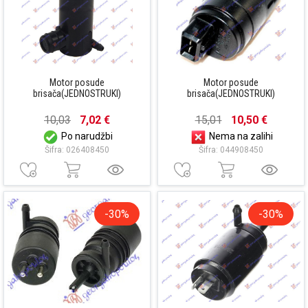
Motor posude
Motor posude
brisača(JEDNOSTRUKI)
brisača(JEDNOSTRUKI)
10,03
7,02 €
15,01
10,50 €
Po narudžbi
Nema na zalihi
Šifra: 026408450
Šifra: 044908450
-30%
-30%