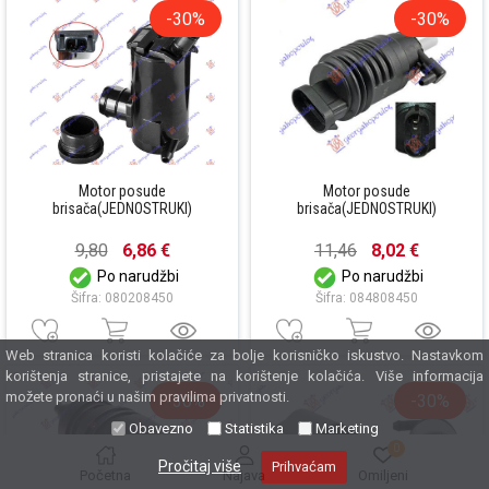
-30%
-30%
Motor posude
Motor posude
brisača(JEDNOSTRUKI)
brisača(JEDNOSTRUKI)
9,80
6,86 €
11,46
8,02 €
Po narudžbi
Po narudžbi
Šifra: 080208450
Šifra: 084808450
Web stranica koristi kolačiće za bolje korisničko iskustvo. Nastavkom
korištenja stranice, pristajete na korištenje kolačića. Više informacija
možete pronaći u našim pravilima privatnosti.
-30%
-30%
Obavezno
Statistika
Marketing
0
Pročitaj više
Prihvaćam
Početna
Najava
Omiljeni