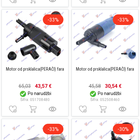
-33%
-33%
Motor od prsklalica(PERAČI) fara
Motor od prsklalica(PERAČI) fara
65,03
43,57 €
45,58
30,54 €
Po narudžbi
Po narudžbi
Šifra: 051708480
Šifra: 052508460
-33%
-30%