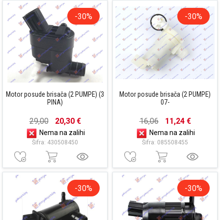
-30%
-30%
Motor posude brisača (2 PUMPE) (3
Motor posude brisača (2 PUMPE)
PINA)
07-
29,00
20,30 €
16,06
11,24 €
Nema na zalihi
Nema na zalihi
Šifra: 430508450
Šifra: 085508455
-30%
-30%