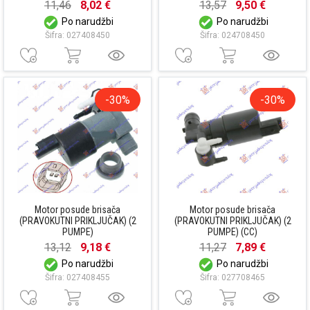
11,46
8,02 €
13,57
9,50 €
Po narudžbi
Po narudžbi
Šifra: 027408450
Šifra: 024708450
-30%
-30%
Motor posude brisača
Motor posude brisača
(PRAVOKUTNI PRIKLJUČAK) (2
(PRAVOKUTNI PRIKLJUČAK) (2
PUMPE)
PUMPE) (CC)
13,12
9,18 €
11,27
7,89 €
Po narudžbi
Po narudžbi
Šifra: 027408455
Šifra: 027708465