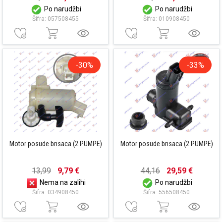
Po narudžbi
Po narudžbi
Šifra: 057508455
Šifra: 010908450
-30%
-33%
Motor posude brisaca (2 PUMPE)
Motor posude brisaca (2 PUMPE)
13,99
9,79 €
44,16
29,59 €
Nema na zalihi
Po narudžbi
Šifra: 034908450
Šifra: 556508450