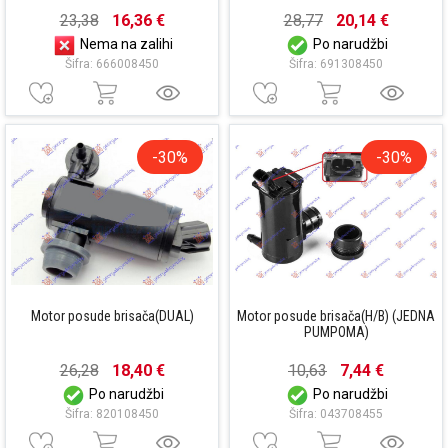
23,38
16,36 €
28,77
20,14 €
Nema na zalihi
Po narudžbi
Šifra: 666008450
Šifra: 691308450
-30%
-30%
Motor posude brisača(DUAL)
Motor posude brisača(H/B) (JEDNA
PUMPOMA)
26,28
18,40 €
10,63
7,44 €
Po narudžbi
Po narudžbi
Šifra: 820108450
Šifra: 043708455