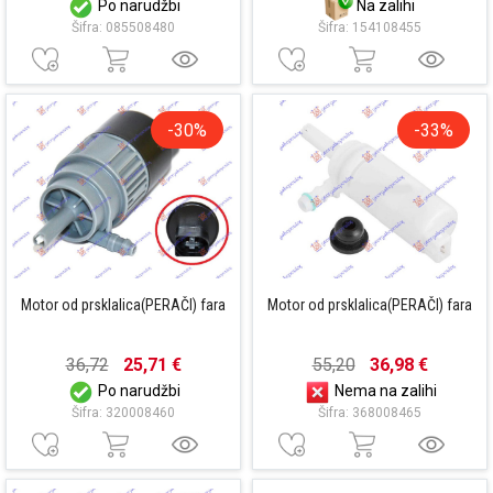
Po narudžbi
Na zalihi
Šifra: 085508480
Šifra: 154108455
-30%
-33%
Motor od prsklalica(PERAČI) fara
Motor od prsklalica(PERAČI) fara
36,72
25,71 €
55,20
36,98 €
Po narudžbi
Nema na zalihi
Šifra: 320008460
Šifra: 368008465