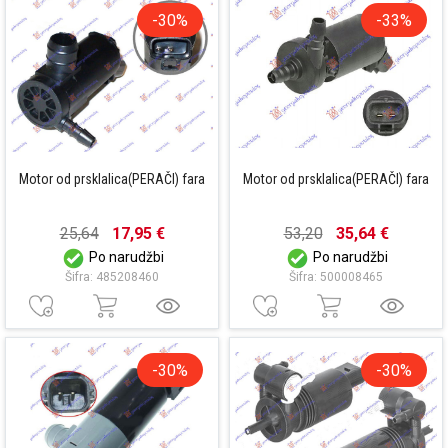
-30%
-33%
Motor od prsklalica(PERAČI) fara
Motor od prsklalica(PERAČI) fara
25,64
17,95 €
53,20
35,64 €
Po narudžbi
Po narudžbi
Šifra: 485208460
Šifra: 500008465
-30%
-30%