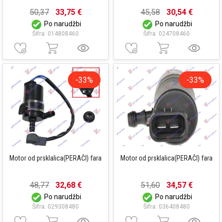
50,37
33,75 €
45,58
30,54 €
Po narudžbi
Po narudžbi
Šifra: 014808460
Šifra: 024708460
-33%
-33%
Motor od prsklalica(PERAČI) fara
Motor od prsklalica(PERAČI) fara
48,77
32,68 €
51,60
34,57 €
Po narudžbi
Po narudžbi
Šifra: 029308480
Šifra: 036408480