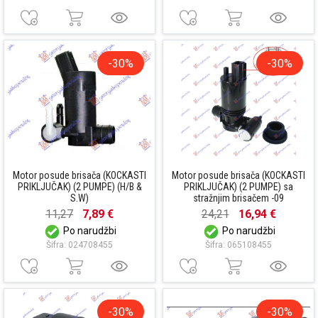
-30%
-30%
Motor posude brisača (KOCKASTI
Motor posude brisača (KOCKASTI
PRIKLJUČAK) (2 PUMPE) (H/B &
PRIKLJUČAK) (2 PUMPE) sa
S.W)
stražnjim brisačem -09
11,27
7,89 €
24,21
16,94 €
Po narudžbi
Po narudžbi
Šifra: 024708455
Šifra: 065108455
-30%
-30%