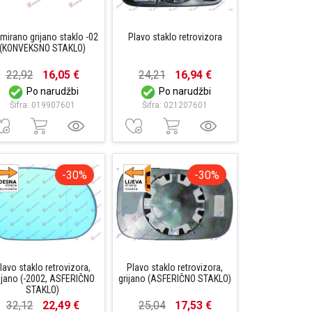
mirano grijano staklo -02
Plavo staklo retrovizora
(KONVEKSNO STAKLO)
22,92
16,05 €
24,21
16,94 €
Po narudžbi
Po narudžbi
Šifra: 019907601
Šifra: 021207601
-30%
-30%
lavo staklo retrovizora,
Plavo staklo retrovizora,
ijano (-2002, ASFERIČNO
grijano (ASFERIČNO STAKLO)
STAKLO)
32,12
22,49 €
25,04
17,53 €