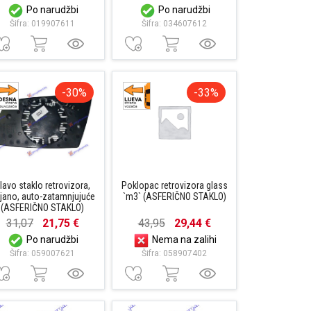
Po narudžbi
Po narudžbi
Šifra: 019907611
Šifra: 034607612
-30%
-33%
lavo staklo retrovizora,
Poklopac retrovizora glass
ijano, auto-zatamnjujuće
`m3` (ASFERIČNO STAKLO)
(ASFERIČNO STAKLO)
31,07
21,75 €
43,95
29,44 €
Po narudžbi
Nema na zalihi
Šifra: 059007621
Šifra: 058907402