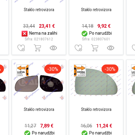
Staklo retrovizora
Staklo retrovizora
33,44
23,41 €
14,18
9,92 €
Nema na zalihi
Po narudžbi
Šifra: 021807612
Šifra: 023807601
%
-30%
-30%
Staklo retrovizora
Staklo retrovizora
11,27
7,89 €
16,06
11,24 €
Po narudžbi
Po narudžbi