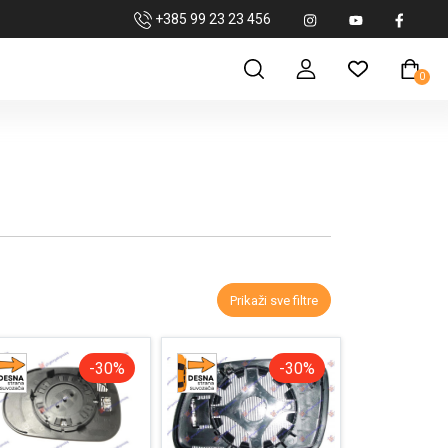
+385 99 23 23 456
0
Prikaži sve filtre
-30%
-30%