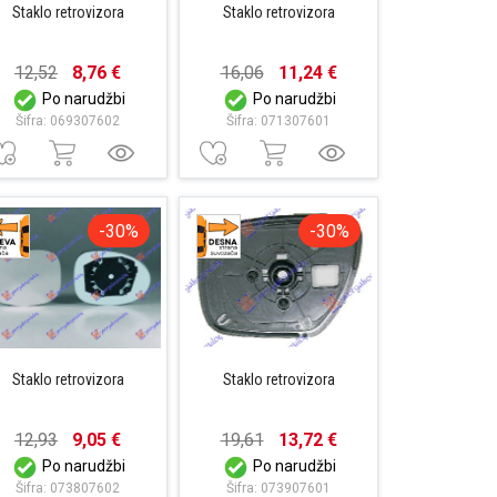
Staklo retrovizora
Staklo retrovizora
12,52
8,76 €
16,06
11,24 €
Po narudžbi
Po narudžbi
Šifra: 069307602
Šifra: 071307601
-30%
-30%
Staklo retrovizora
Staklo retrovizora
12,93
9,05 €
19,61
13,72 €
Po narudžbi
Po narudžbi
Šifra: 073807602
Šifra: 073907601