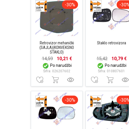
-30%
-30
Retrovizor mehanički
Staklo retrovizora
(SAJLA)(KONVEKSNO
STAKLO)
14,59
10,21 €
15,42
10,79 €
Po narudžbi
Po narudžbi
Šifra: 026207602
Šifra: 010807601
-30%
-30