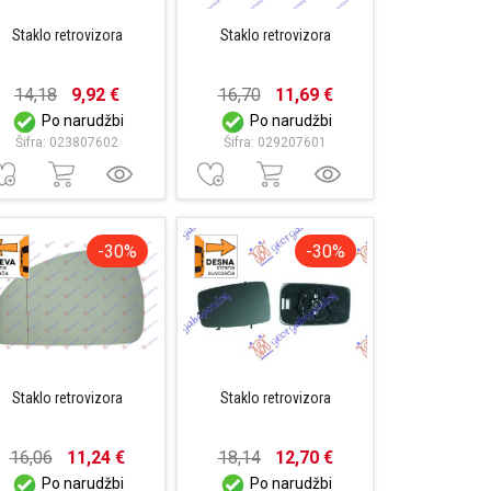
Staklo retrovizora
Staklo retrovizora
14,18
9,92 €
16,70
11,69 €
Po narudžbi
Po narudžbi
Šifra: 023807602
Šifra: 029207601
-30%
-30%
Staklo retrovizora
Staklo retrovizora
16,06
11,24 €
18,14
12,70 €
Po narudžbi
Po narudžbi