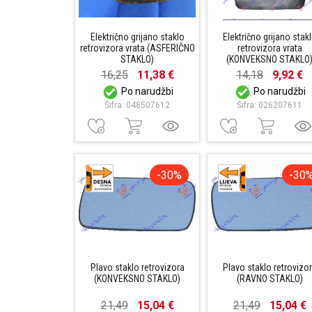
Električno grijano staklo
Električno grijano stak
retrovizora vrata (ASFERIČNO
retrovizora vrata
STAKLO)
(KONVEKSNO STAKLO
16,25
11,38 €
14,18
9,92 €
Po narudžbi
Po narudžbi
Šifra: 048507612
Šifra: 026207611
-30%
-30
Plavo staklo retrovizora
Plavo staklo retrovizo
(KONVEKSNO STAKLO)
(RAVNO STAKLO)
21,49
15,04 €
21,49
15,04 €