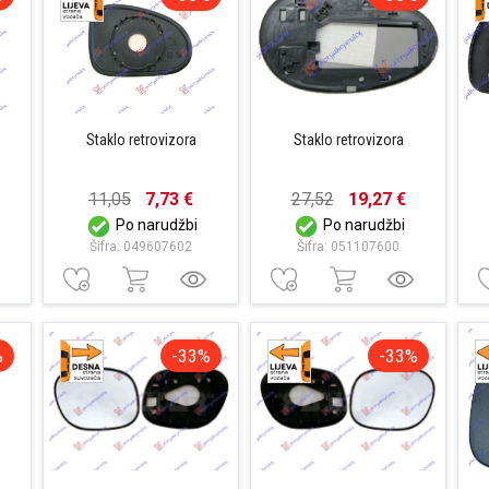
Staklo retrovizora
Staklo retrovizora
11,05
7,73 €
27,52
19,27 €
Po narudžbi
Po narudžbi
Šifra: 049607602
Šifra: 051107600
%
-33%
-33%