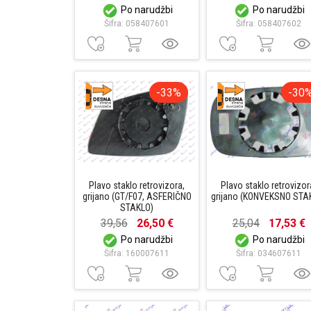
Po narudžbi
Po narudžbi
Šifra: 058407601
Šifra: 058407602
-33%
-30
Plavo staklo retrovizora,
Plavo staklo retrovizor
grijano (GT/F07, ASFERIČNO
grijano (KONVEKSNO STA
STAKLO)
39,56
26,50 €
25,04
17,53 €
Po narudžbi
Po narudžbi
Šifra: 160007611
Šifra: 034607611