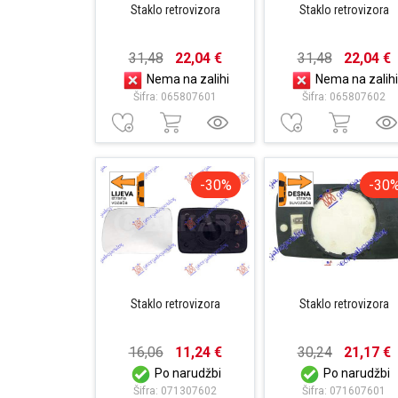
Staklo retrovizora
Staklo retrovizora
31,48
22,04 €
31,48
22,04 €
Nema na zalihi
Nema na zalihi
Šifra: 065807601
Šifra: 065807602
-30%
-30
Staklo retrovizora
Staklo retrovizora
16,06
11,24 €
30,24
21,17 €
Po narudžbi
Po narudžbi
Šifra: 071307602
Šifra: 071607601