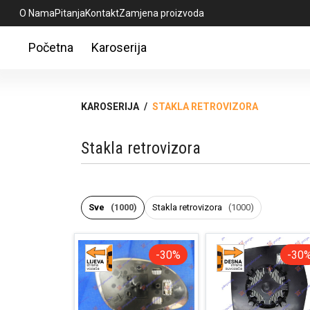
O Nama
Pitanja
Kontakt
Zamjena proizvoda
Početna
Karoserija
KAROSERIJA
/
STAKLA RETROVIZORA
Stakla retrovizora
Sve
(1000)
Stakla retrovizora
(1000)
-30%
-30