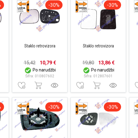
%
-30%
-30%
Staklo retrovizora
Staklo retrovizora
15,42
10,79 €
19,80
13,86 €
Po narudžbi
Po narudžbi
Šifra: 010807602
Šifra: 012807601
%
-30%
-30%