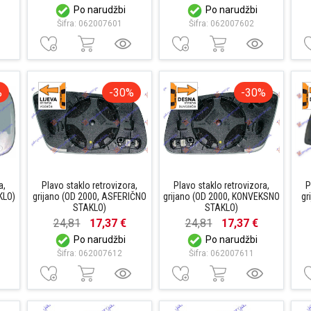
Po narudžbi
Po narudžbi
Šifra: 062007601
Šifra: 062007602
%
-30%
-30%
a,
Plavo staklo retrovizora,
Plavo staklo retrovizora,
P
KLO)
grijano (OD 2000, ASFERIČNO
grijano (OD 2000, KONVEKSNO
gr
STAKLO)
STAKLO)
24,81
17,37 €
24,81
17,37 €
Po narudžbi
Po narudžbi
Šifra: 062007612
Šifra: 062007611