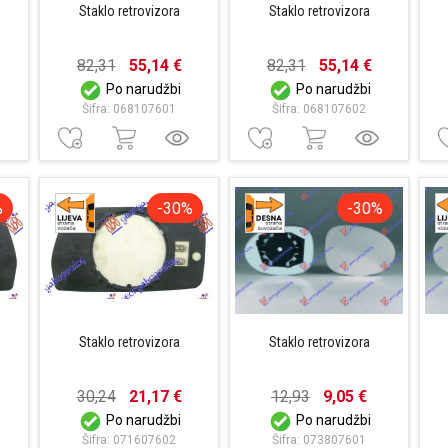
Staklo retrovizora
Staklo retrovizora
82,31
55,14 €
82,31
55,14 €
Po narudžbi
Po narudžbi
Šifra: 068107601
Šifra: 068107602
%
-30%
-30%
Staklo retrovizora
Staklo retrovizora
30,24
21,17 €
12,93
9,05 €
Po narudžbi
Po narudžbi
Šifra: 071607602
Šifra: 073807601