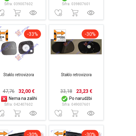
Šifra: 039007602
Šifra: 039807601
-33%
-30%
Staklo retrovizora
Staklo retrovizora
47,76
32,00 €
33,18
23,23 €
Nema na zalihi
Po narudžbi
Šifra: 042407602
Šifra: 049007601
-30%
-30%