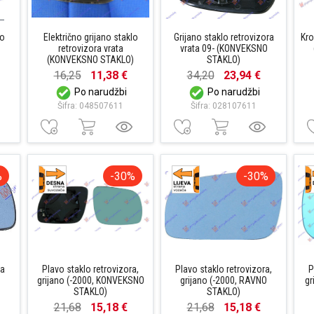
lo
Električno grijano staklo
Grijano staklo retrovizora
Kro
retrovizora vrata
vrata 09- (KONVEKSNO
)
(KONVEKSNO STAKLO)
STAKLO)
16,25
11,38 €
34,20
23,94 €
Po narudžbi
Po narudžbi
Šifra: 048507611
Šifra: 028107611
%
-30%
-30%
ra
Plavo staklo retrovizora,
Plavo staklo retrovizora,
P
grijano (-2000, KONVEKSNO
grijano (-2000, RAVNO
gr
STAKLO)
STAKLO)
21,68
15,18 €
21,68
15,18 €