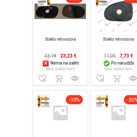
Staklo retrovizora
Staklo retrovizora
33,18
23,23 €
11,05
7,73 €
Nema na zalihi
Po narudžbi
Šifra: 049007602
Šifra: 049607601
-30%
-30