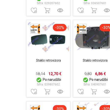
Šifra: 029207602
Šifra: 036507601
-30%
-30
Staklo retrovizora
Staklo retrovizora
18,14
12,70 €
9,80
6,86 €
Po narudžbi
Po narudžbi
Šifra: 039807602
Šifra: 040907601
-30%
-30