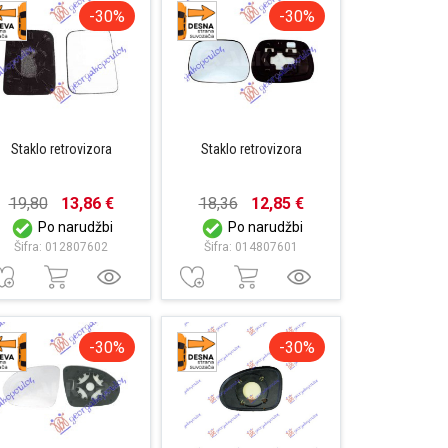
-30%
-30%
Staklo retrovizora
Staklo retrovizora
19,80
13,86 €
18,36
12,85 €
Po narudžbi
Po narudžbi
Šifra: 012807602
Šifra: 014807601
-30%
-30%