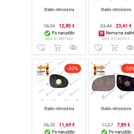
Staklo retrovizora
Staklo retrovizora
18,36
12,85 €
33,44
23,41 €
Po narudžbi
Nema na zalihi
Šifra: 014807602
Šifra: 021807611
-30%
-30
Staklo retrovizora
Staklo retrovizora
16,70
11,69 €
11,27
7,89 €
Po narudžbi
Po narudžbi