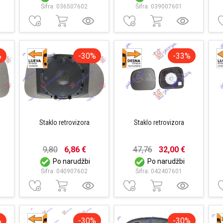
Šifra: 036507602
Šifra: 039007601
%
-30%
-33%
Staklo retrovizora
Staklo retrovizora
9,80
6,86 €
47,76
32,00 €
Po narudžbi
Po narudžbi
Šifra: 040907602
Šifra: 042407601
%
-30%
-30%