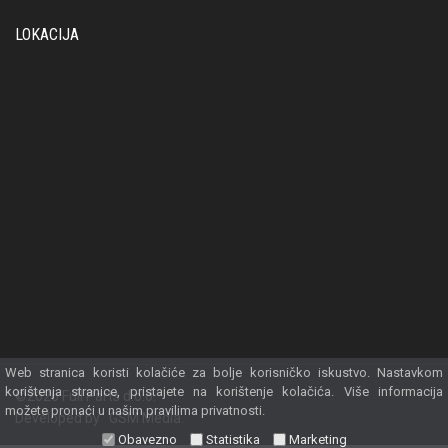
LOKACIJA
Web stranica koristi kolačiće za bolje korisničko iskustvo. Nastavkom
korištenja stranice, pristajete na korištenje kolačića. Više informacija
©2026 Full Parts d.o.o.
možete pronaći u našim pravilima privatnosti.
Developed by
GSM Media
.
Obavezno
Statistika
Marketing