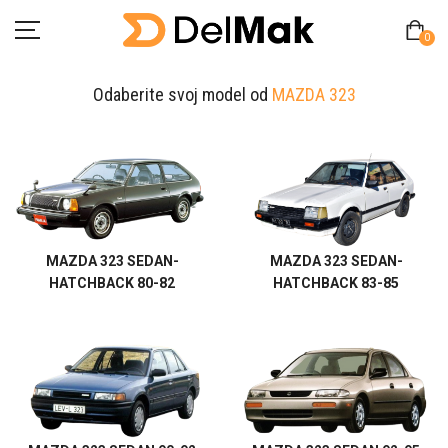
0
Odaberite svoj model od
MAZDA 323
Početna
O Nama
Pitanja
MAZDA 323 SEDAN-
MAZDA 323 SEDAN-
HATCHBACK 80-82
HATCHBACK 83-85
Kontakt
Zamjena proizvoda
MY ACCOUNT