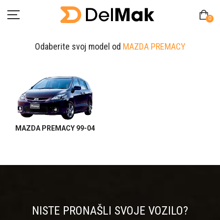
0
Odaberite svoj model od
MAZDA PREMACY
Početna
O Nama
Pitanja
MAZDA PREMACY 99-04
Kontakt
Zamjena proizvoda
MY ACCOUNT
NISTE PRONAŠLI SVOJE VOZILO?