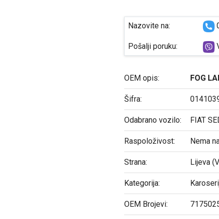
Nazovite na:
0
Pošalji poruku:
V
OEM opis:
FOG LA
Šifra:
014103
Оdabrano vozilo:
FIAT SE
Raspoloživost:
Nema na 
Strana:
Lijeva (
Kategorija:
Karoseri
OEM Brojevi:
717502