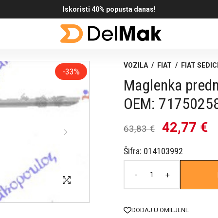
Iskoristi 40% popusta danas!
VOZILA
/
FIAT
/
FIAT SEDIC
-33%
Maglenka prednj
OEM: 7175025
42,77 €
63,83 €
Šifra: 014103992
-
+
DODAJ U OMILJENE