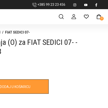
+385 99 23 23 456
0
I
/
FIAT SEDICI 07-
a (O) za FIAT SEDICI 07- -
8
DODAJ U KOŠARICU