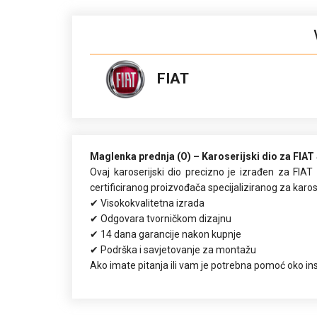
FIAT
FIAT SEDICI 07-
Maglenka prednja (O) – Karoserijski dio za FIAT
Ovaj karoserijski dio precizno je izrađen za FIAT
certificiranog proizvođača specijaliziranog za kar
✔ Visokokvalitetna izrada
✔ Odgovara tvorničkom dizajnu
✔ 14 dana garancije nakon kupnje
✔ Podrška i savjetovanje za montažu
Ako imate pitanja ili vam je potrebna pomoć oko ins