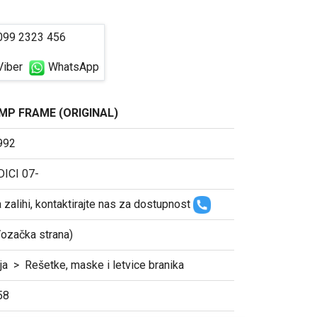
99 2323 456
iber
WhatsApp
MP FRAME (ORIGINAL)
992
DICI 07-
zalihi, kontaktirajte nas za dostupnost
Vozačka strana)
ja
>
Rešetke, maske i letvice branika
58