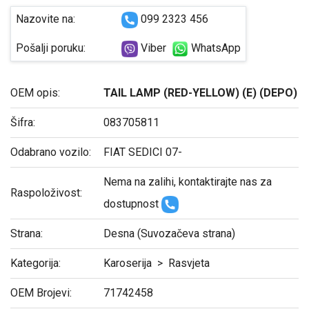
Nazovite na:
099 2323 456
Pošalji poruku:
Viber
WhatsApp
OEM opis:
TAIL LAMP (RED-YELLOW) (E) (DEPO)
Šifra:
083705811
Оdabrano vozilo:
FIAT SEDICI 07-
Nema na zalihi, kontaktirajte nas za
Raspoloživost:
dostupnost
Strana:
Desna (Suvozačeva strana)
Kategorija:
Karoserija
>
Rasvjeta
OEM Brojevi:
71742458