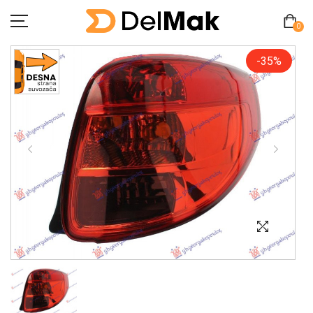
0
-35%
Početna
O Nama
Pitanja
Kontakt
Zamjena proizvoda
MY ACCOUNT