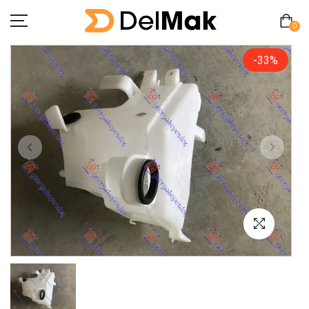
0
-33%
Početna
O Nama
Pitanja
Kontakt
Zamjena proizvoda
MY ACCOUNT