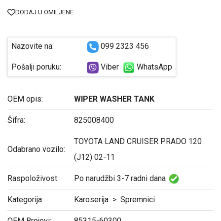
DODAJ U OMILJENE
Nazovite na:
099 2323 456
Pošalji poruku:
Viber
WhatsApp
OEM opis:
WIPER WASHER TANK
Šifra:
825008400
TOYOTA LAND CRUISER PRADO 120
Оdabrano vozilo:
(J12) 02-11
Raspoloživost:
Po narudžbi 3-7 radni dana
Kategorija:
Karoserija
>
Spremnici
OEM Brojevi:
85315-60300