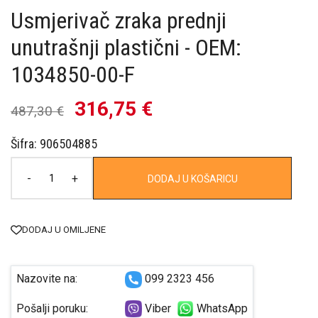
Usmjerivač zraka prednji
unutrašnji plastični - OEM:
1034850-00-F
316,75 €
487,30 €
Šifra: 906504885
-
+
DODAJ U KOŠARICU
DODAJ U OMILJENE
Nazovite na:
099 2323 456
Pošalji poruku:
Viber
WhatsApp