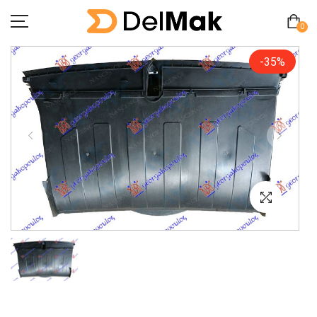
0
-35%
Početna
O Nama
Pitanja
Kontakt
Zamjena proizvoda
MY ACCOUNT