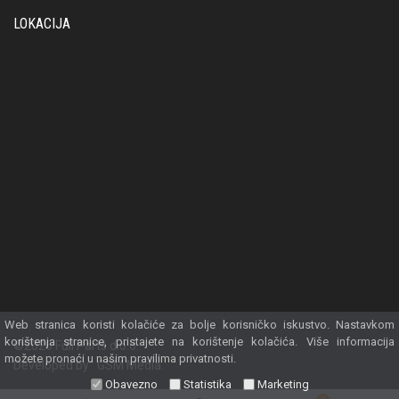
LOKACIJA
Web stranica koristi kolačiće za bolje korisničko iskustvo. Nastavkom
korištenja stranice, pristajete na korištenje kolačića. Više informacija
©2026 Full Parts d.o.o.
možete pronaći u našim pravilima privatnosti.
Developed by
GSM Media
.
Obavezno
Statistika
Marketing