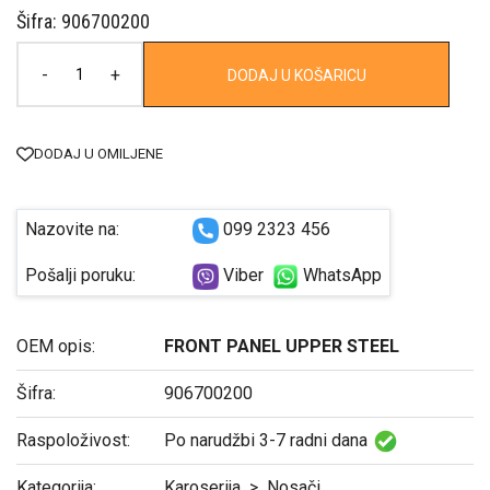
Šifra: 906700200
-
+
DODAJ U KOŠARICU
DODAJ U OMILJENE
Nazovite na:
099 2323 456
Pošalji poruku:
Viber
WhatsApp
OEM opis:
FRONT PANEL UPPER STEEL
Šifra:
906700200
Raspoloživost:
Po narudžbi 3-7 radni dana
Kategorija:
Karoserija
>
Nosači