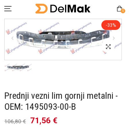
0
-33%
Početna
O Nama
Pitanja
Kontakt
Prednji vezni lim gornji metalni -
Zamjena proizvoda
OEM: 1495093-00-B
MY ACCOUNT
71,56 €
106,80 €