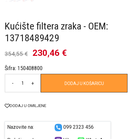
Kućište filtera zraka - OEM:
13718489429
230,46 €
354,55 €
Šifra: 150408800
-
+
DODAJ U KOŠARICU
DODAJ U OMILJENE
Nazovite na:
099 2323 456