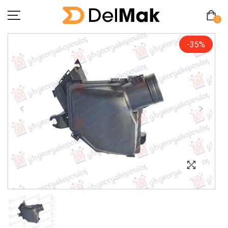
0
-35%
Početna
O Nama
Pitanja
Kontakt
Zamjena proizvoda
MY ACCOUNT